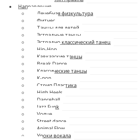
Направления
Лечебная физкультура
Фитнес
Танцы для детей
Эстрадные танцы
Эстрадно классический танец
Hip-Hop
Кавказские танцы
Break Dance
Классические танцы
K-pop
Стрип Пластика
High Heels
Dancehall
Jazz Funk
Vogue
Street dance
Animal Flow
Уроки вокала