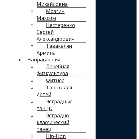
Михайловна
Мозгин
Максим
Нестеренко
Сергей
Александрович
Тавакалян
Армина
Направления
Лечебная
физкультура
Фитнес
Танцы для
детей
Эстрадные
танцы
Эстрадно
классический
танец
Hip-Hop