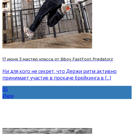
17 июня 3 мастер класса от Bboy FastFoot Predatorz
Ни для кого не секрет, что Держи ритм активно
принимает участие в прокаче брейкинга в [...]
05
Июн