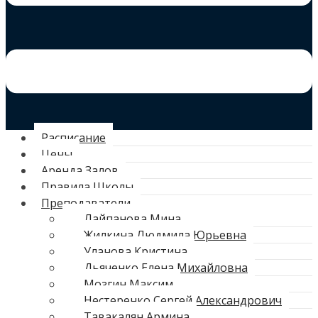
Расписание
Цены
Аренда Залов
Правила Школы
Преподаватели
Лайпанова Мина
Жилкина Людмила Юрьевна
Уланова Кристина
Дьяченко Елена Михайловна
Мозгин Максим
Нестеренко Сергей Александрович
Тавакалян Армина