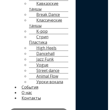
Кавказские
танцы
Break Dance
Классические
танцы
K-pop
Стрип
Пластика
High Heels
Dancehall
Jazz Funk
Vogue
Street dance
Animal Flow
Уроки вокала
События
О нас
Контакты