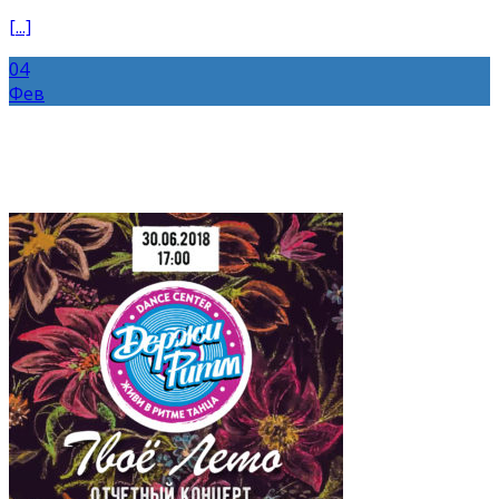
[...]
04
Фев