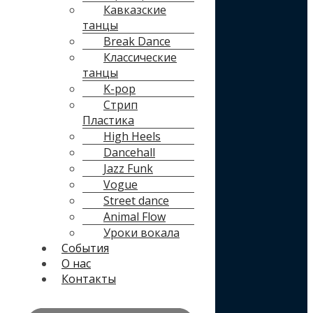
Кавказские
танцы
Break Dance
Классические
танцы
K-pop
Стрип
Пластика
High Heels
Dancehall
Jazz Funk
Vogue
Street dance
Animal Flow
Уроки вокала
События
О нас
Контакты