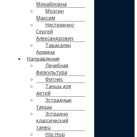
Михайловна
Мозгин
Максим
Нестеренко
Сергей
Александрович
Тавакалян
Армина
Направления
Лечебная
физкультура
Фитнес
Танцы для
детей
Эстрадные
танцы
Эстрадно
классический
танец
Hip-Hop