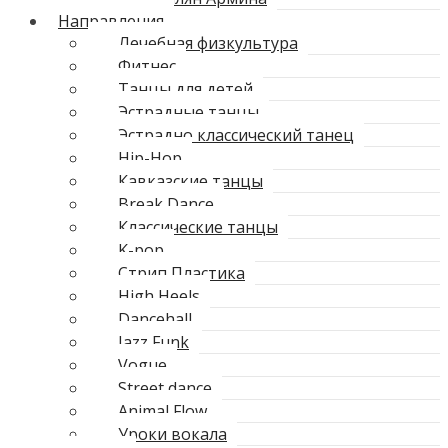
Направления
Лечебная физкультура
Фитнес
Танцы для детей
Эстрадные танцы
Эстрадно классический танец
Hip-Hop
Кавказские танцы
Break Dance
Классические танцы
K-pop
Стрип Пластика
High Heels
Dancehall
Jazz Funk
Vogue
Street dance
Animal Flow
Уроки вокала