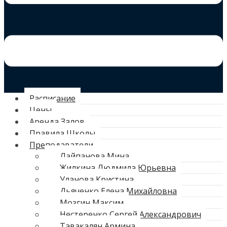
Расписание
Цены
Аренда Залов
Правила Школы
Преподаватели
Лайпанова Мина
Жилкина Людмила Юрьевна
Уланова Кристина
Дьяченко Елена Михайловна
Мозгин Максим
Нестеренко Сергей Александрович
Тавакалян Армина