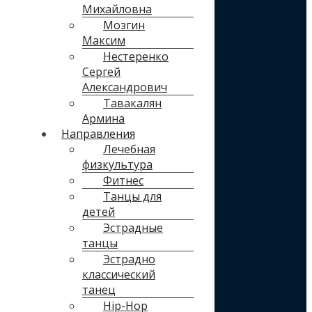
Михайловна
Мозгин
Максим
Нестеренко
Сергей
Александрович
Тавакалян
Армина
Направления
Лечебная
физкультура
Фитнес
Танцы для
детей
Эстрадные
танцы
Эстрадно
классический
танец
Hip-Hop