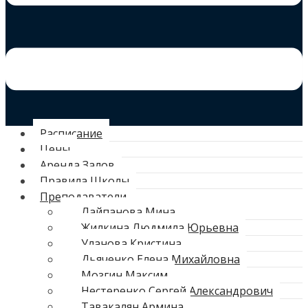
Расписание
Цены
Аренда Залов
Правила Школы
Преподаватели
Лайпанова Мина
Жилкина Людмила Юрьевна
Уланова Кристина
Дьяченко Елена Михайловна
Мозгин Максим
Нестеренко Сергей Александрович
Тавакалян Армина