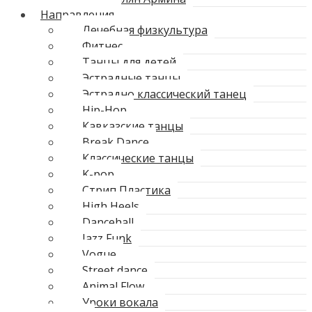
Направления
Лечебная физкультура
Фитнес
Танцы для детей
Эстрадные танцы
Эстрадно классический танец
Hip-Hop
Кавказские танцы
Break Dance
Классические танцы
K-pop
Стрип Пластика
High Heels
Dancehall
Jazz Funk
Vogue
Street dance
Animal Flow
Уроки вокала