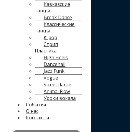
Кавказские
танцы
Break Dance
Классические
танцы
K-pop
Стрип
Пластика
High Heels
Dancehall
Jazz Funk
Vogue
Street dance
Animal Flow
Уроки вокала
События
О нас
Контакты